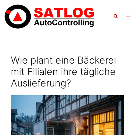
Zum
Inhalt
Suche
Men
springen
ums
Wie plant eine Bäckerei
mit Filialen ihre tägliche
Auslieferung?