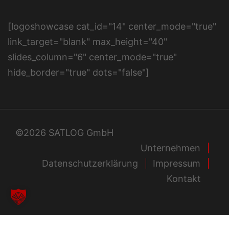
[logoshowcase cat_id="14" center_mode="true"
link_target="blank" max_height="40"
slides_column="6" center_mode="true"
hide_border="true" dots="false"]
©2026 SATLOG GmbH
Unternehmen
Datenschutzerklärung
Impressum
Kontakt