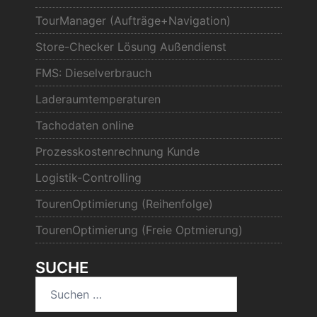
TourManager (Aufträge+Navigation)
Store-Checker Lösung Außendienst
FMS: Dieselverbrauch
Laderaumtemperaturen
Tachodaten online
Prozesskostenrechnung Kunde
Logistik-Controlling
TourenOptimierung (Reihenfolge)
TourenOptimierung (Freie Optmierung)
SUCHE
Suchen
nach: