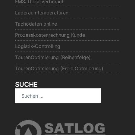
FMS: Dieselverbrauch
Laderaumtemperaturen
Tachodaten online
Prozesskostenrechnung Kunde
Logistik-Controlling
TourenOptimierung (Reihenfolge)
TourenOptimierung (Freie Optmierung)
SUCHE
Suchen
nach: