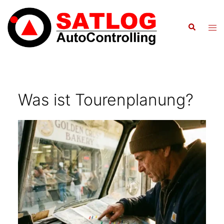
Zum
Inhalt
Suche
Men
springen
ums
Was ist Tourenplanung?