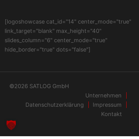
[logoshowcase cat_id="14" center_mode="true"
link_target="blank" max_height="40"
slides_column="6" center_mode="true"
hide_border="true" dots="false"]
©2026 SATLOG GmbH
Unternehmen
Datenschutzerklärung
Impressum
Kontakt