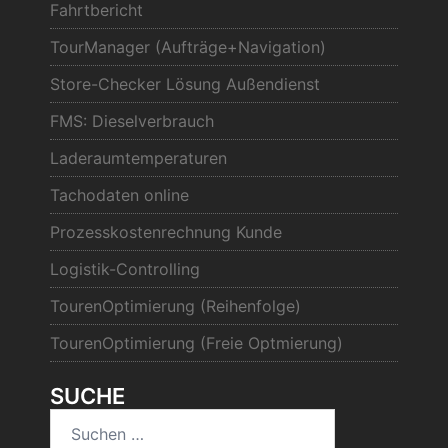
Fahrtbericht
TourManager (Aufträge+Navigation)
Store-Checker Lösung Außendienst
FMS: Dieselverbrauch
Laderaumtemperaturen
Tachodaten online
Prozesskostenrechnung Kunde
Logistik-Controlling
TourenOptimierung (Reihenfolge)
TourenOptimierung (Freie Optmierung)
SUCHE
Suchen
nach: