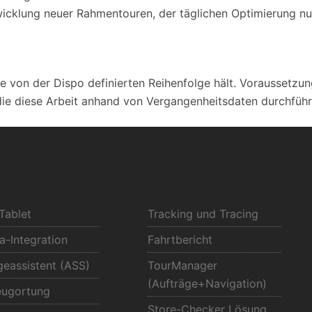
icklung neuer Rahmentouren, der täglichen Optimierung nu
e von der Dispo definierten Reihenfolge hält. Voraussetzung
die diese Arbeit anhand von Vergangenheitsdaten durchführ
Tablet
Tracking und Tracing
-Integration
Fahrtbericht
eassistent (ASS)
TourManager
(Aufträge+Navigation)
eugortung
Store-Checker Lösung