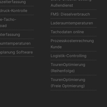
szeiterfassung
Außendienst
druck-Kontrolle
FMS: Dieselverbrauch
e-Tacho-
Laderaumtemperaturen
oad
Tachodaten online
uterfassung
Prozesskostenrechnung
aumtemperaturen
Kunde
nplanung Software
Logistik-Controlling
TourenOptimierung
(Reihenfolge)
TourenOptimierung
(Freie Optmierung)