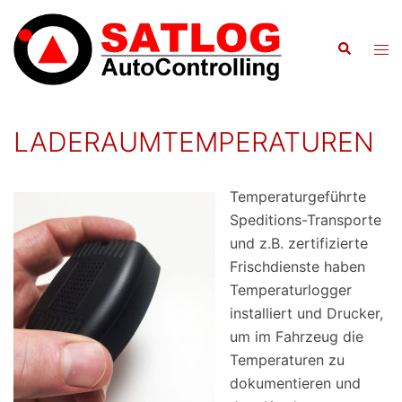
Zum
Inhalt
Suche
Men
springen
ums
LADERAUMTEMPERATUREN
Temperaturgeführte
Speditions-Transporte
und z.B. zertifizierte
Frischdienste haben
Temperaturlogger
installiert und Drucker,
um im Fahrzeug die
Temperaturen zu
dokumentieren und