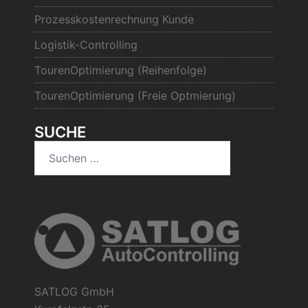
Prozesskostenrechnung Kunde
Logistik-Controlling
TourenOptimierung (Reihenfolge)
TourenOptimierung (Freie Optmierung)
SUCHE
Suchen
nach:
SATLOG GmbH