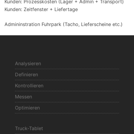
Kunden: Prozesskosten (Lager + Admin + Transport)
Kunden: Zeitfenster + Liefertage
Admininstration Fuhrpark (Tacho, Lieferscheine etc.)
Analysieren
Definieren
Kontrollieren
Messen
Optimieren
Truck-Tablet