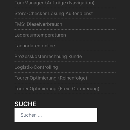
TourManager (Aufträge+Navigation)
Store-Checker Lösung Außendienst
FMS: Dieselverbrauch
Laderaumtemperaturen
Tachodaten online
Prozesskostenrechnung Kunde
Logistik-Controlling
TourenOptimierung (Reihenfolge)
TourenOptimierung (Freie Optmierung)
SUCHE
Suchen
nach: