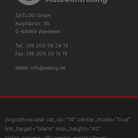
SATLOG GmbH
Kurpfalzstr. 35
D-69469 Weinheim
Tel.: (06 201) 59 24 13
Fax: (06 201) 59 14 15
eMail:
info@satlog.de
[logoshowcase cat_id="14" center_mode="true"
link_target="blank" max_height="40"
slides_column="6" center_mode="true"