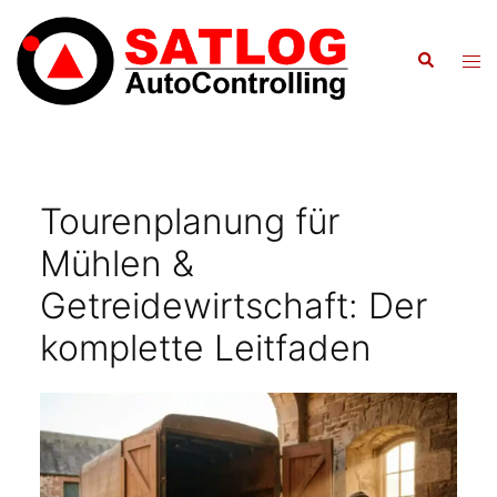
Zum
Inhalt
Suche
Men
springen
ums
Tourenplanung für
Mühlen &
Getreidewirtschaft: Der
komplette Leitfaden