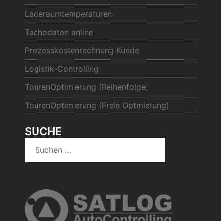
Laderaumtemperaturen
Tachodaten online
Prozesskostenrechnung Kunde
Logistik-Controlling
TourenOptimierung (Reihenfolge)
TourenOptimierung (Freie Optmierung)
SUCHE
Suchen
nach: