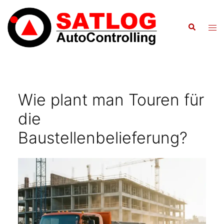
Zum
Inhalt
Suche
Men
springen
ums
Wie plant man Touren für
die
Baustellenbelieferung?