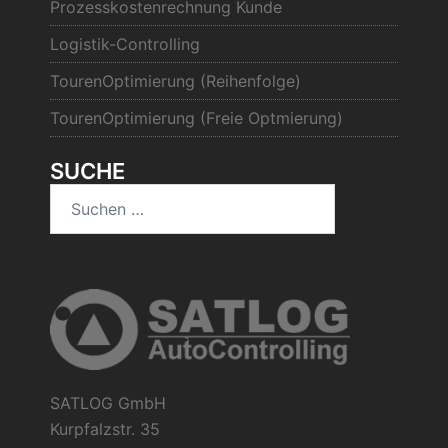
Prozesskostenrechnung Kunde
Logistik-Controlling
TourenOptimierung (Reihenfolge)
TourenOptimierung (Freie Optmierung)
SUCHE
Suchen
nach:
SATLOG GmbH
Kurpfalzstr. 35