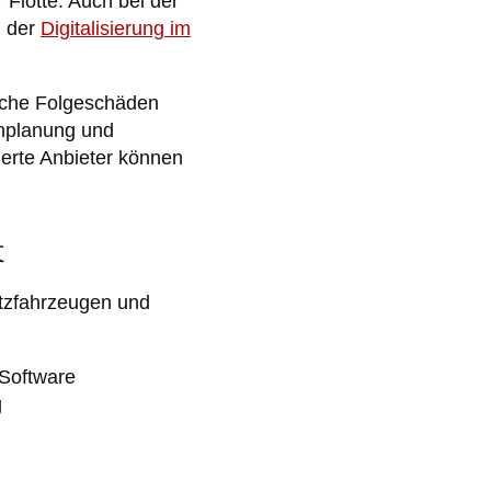
Flotte. Auch bei der
n der
Digitalisierung im
liche Folgeschäden
enplanung und
ierte Anbieter können
t
tzfahrzeugen und
-Software
g