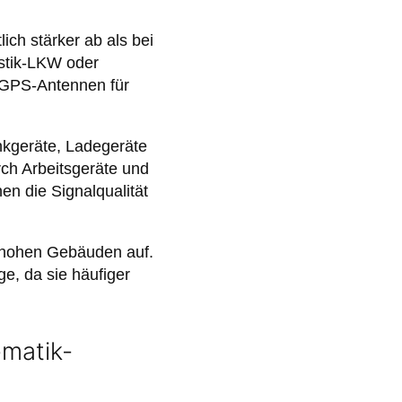
ch stärker ab als bei
stik-LKW oder
e GPS-Antennen für
nkgeräte, Ladegeräte
ch Arbeitsgeräte und
en die Signalqualität
 hohen Gebäuden auf.
e, da sie häufiger
matik-