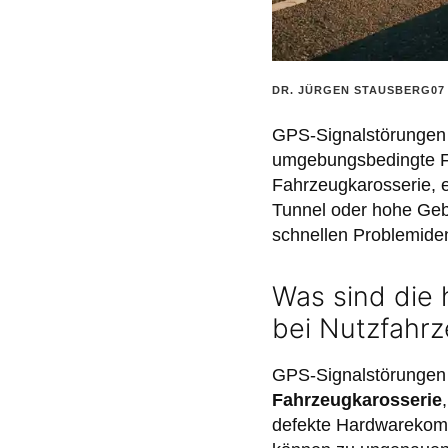
POSTED
DR. JÜRGEN STAUSBERG
07
BY:
GPS-Signalstörungen 
umgebungsbedingte Fa
Fahrzeugkarosserie, 
Tunnel oder hohe Gebä
schnellen Problemiden
Was sind die 
bei Nutzfahr
GPS-Signalstörungen 
Fahrzeugkarosserie
defekte Hardwarekomp