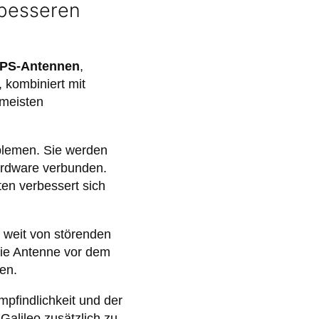
 besseren
GPS-Antennen
,
 kombiniert mit
 meisten
blemen. Sie werden
ardware verbunden.
en verbessert sich
t weit von störenden
die Antenne vor dem
gen.
pfindlichkeit und der
alileo zusätzlich zu