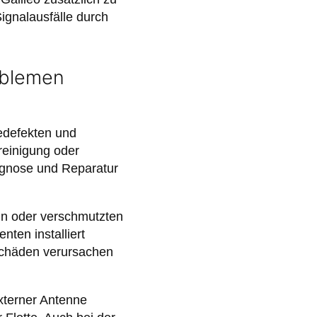
gnalausfälle durch
oblemen
edefekten und
einigung oder
Diagnose und Reparatur
ln oder verschmutzten
ten installiert
 Schäden verursachen
externer Antenne