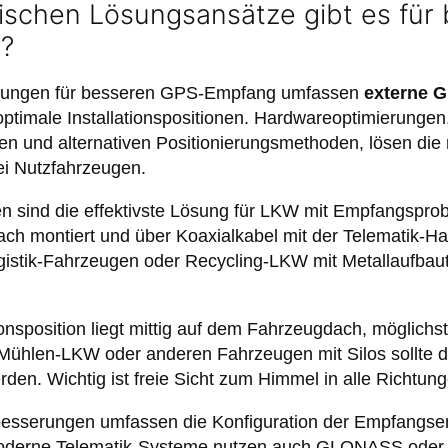
ischen Lösungsansätze gibt es für
?
rungen für besseren GPS-Empfang umfassen
externe 
optimale Installationspositionen. Hardwareoptimierungen,
en und alternativen Positionierungsmethoden, lösen die
i Nutzfahrzeugen.
 sind die effektivste Lösung für LKW mit Empfangspro
h montiert und über Koaxialkabel mit der Telematik-H
gistik-Fahrzeugen oder Recycling-LKW mit Metallaufbaut
ionsposition liegt mittig auf dem Fahrzeugdach, möglichs
 Mühlen-LKW oder anderen Fahrzeugen mit Silos sollte 
rden. Wichtig ist freie Sicht zum Himmel in alle Richtun
besserungen umfassen die Konfiguration der Empfangsem
 Moderne Telematik-Systeme nutzen auch GLONASS oder G