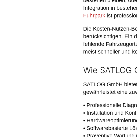
bestehen bleiben, ode
Integration in besteh
Fuhrpark
ist professio
Die Kosten-Nutzen-Be
berücksichtigen. Ein
fehlende Fahrzeugortu
meist schneller und k
Wie SATLOG G
SATLOG GmbH bietet 
gewährleistet eine zu
• Professionelle Dia
• Installation und Ko
• Hardwareoptimierun
• Softwarebasierte L
• Präventive Wartung