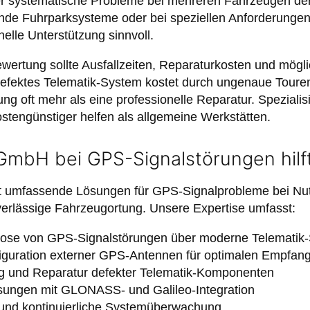
r systematische Probleme bei mehreren Fahrzeugen der 
ende Fuhrparksysteme oder bei speziellen Anforderunge
nelle Unterstützung sinnvoll.
wertung sollte Ausfallzeiten, Reparaturkosten und mög
 defektes Telematik-System kostet durch ungenaue Tour
ng oft mehr als eine professionelle Reparatur. Spezialis
ostengünstiger helfen als allgemeine Werkstätten.
mbH bei GPS-Signalstörungen hilf
umfassende Lösungen für GPS-Signalprobleme bei Nu
verlässige Fahrzeugortung. Unsere Expertise umfasst:
gnose von GPS-Signalstörungen über moderne Telematik
nfiguration externer GPS-Antennen für optimalen Empfan
g und Reparatur defekter Telematik-Komponenten
ösungen mit GLONASS- und Galileo-Integration
 und kontinuierliche Systemüberwachung