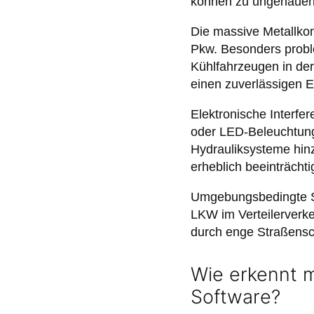
können zu ungenauen P
Die massive Metallkon
Pkw. Besonders probl
Kühlfahrzeugen in der
einen zuverlässigen 
Elektronische Interf
oder LED-Beleuchtung.
Hydrauliksysteme hinz
erheblich beeinträchti
Umgebungsbedingte St
LKW im Verteilerverke
durch enge Straßensc
Wie erkennt 
Software?