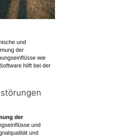
nische und
rmung der
bungseinflüsse wie
ftware hilft bei der
lstörungen
mung der
ngseinflüsse und
nalqualität und