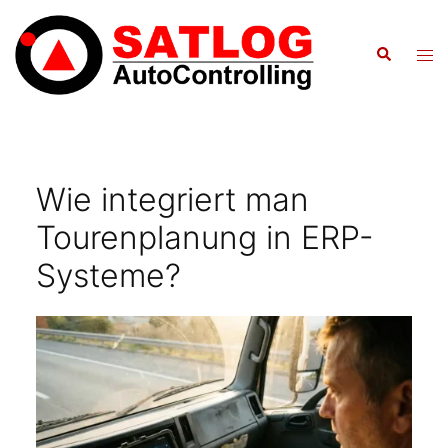
Zum
Inhalt
Suche
Men
springen
ums
Wie integriert man
Tourenplanung in ERP-
Systeme?