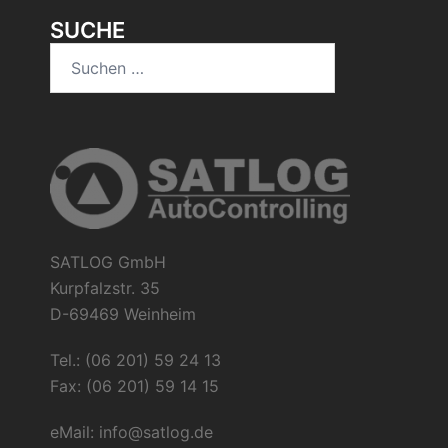
SUCHE
Suchen
nach:
SATLOG GmbH
Kurpfalzstr. 35
D-69469 Weinheim
Tel.: (06 201) 59 24 13
Fax: (06 201) 59 14 15
eMail:
info@satlog.de