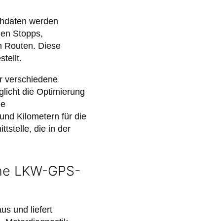
ohdaten werden
nnen Stopps,
n Routen. Diese
tellt.
ür verschiedene
licht die Optimierung
de
und Kilometern für die
stelle, die in der
erne LKW-GPS-
s und liefert