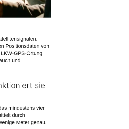
ellitensignalen,
n Positionsdaten von
rne LKW-GPS-Ortung
rauch und
ktioniert sie
das mindestens vier
ttelt durch
 wenige Meter genau.