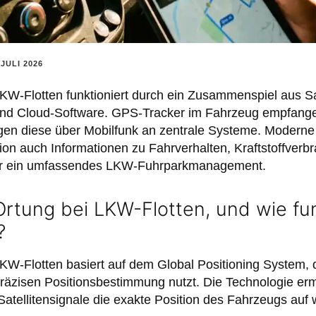
 JULI 2026
W-Flotten funktioniert durch ein Zusammenspiel aus Sat
nd Cloud-Software. GPS-Tracker im Fahrzeug empfange
ragen diese über Mobilfunk an zentrale Systeme. Mode
tion auch Informationen zu Fahrverhalten, Kraftstoffverb
ür ein umfassendes LKW-Fuhrparkmanagement.
rtung bei LKW-Flotten, und wie fun
?
W-Flotten basiert auf dem Global Positioning System, 
präzisen Positionsbestimmung nutzt. Die Technologie ermi
atellitensignale die exakte Position des Fahrzeugs auf