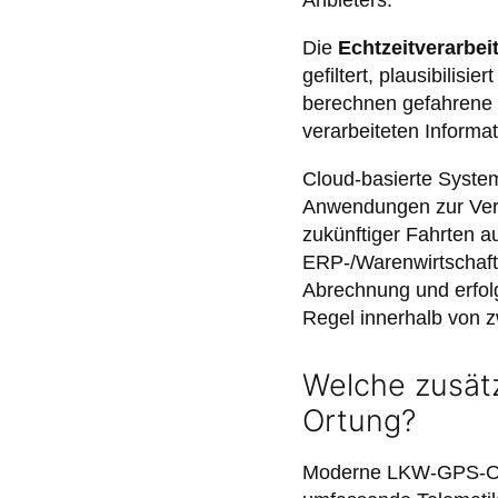
Die
Echtzeitverarbei
gefiltert, plausibilis
berechnen gefahrene 
verarbeiteten Informa
Cloud-basierte System
Anwendungen zur Verf
zukünftiger Fahrten a
ERP-/Warenwirtschafts
Abrechnung und erfolg
Regel innerhalb von z
Welche zusät
Ortung?
Moderne LKW-GPS-Ortu