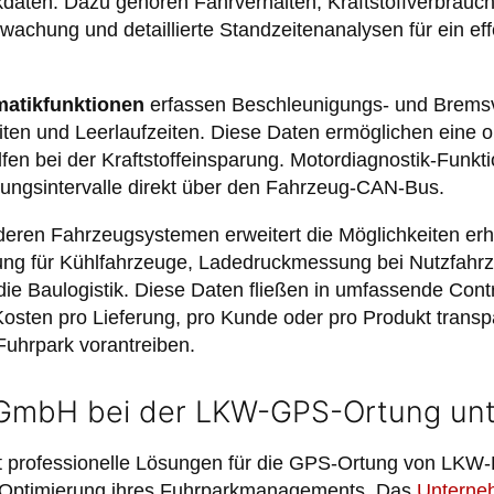
aten. Dazu gehören Fahrverhalten, Kraftstoffverbrauch
achung und detaillierte Standzeitenanalysen für ein eff
matikfunktionen
erfassen Beschleunigungs- und Bremsv
ten und Leerlaufzeiten. Diese Daten ermöglichen eine o
fen bei der Kraftstoffeinsparung. Motordiagnostik-Funk
ungsintervalle direkt über den Fahrzeug-CAN-Bus.
nderen Fahrzeugsystemen erweitert die Möglichkeiten erh
ng für Kühlfahrzeuge, Ladedruckmessung bei Nutzfahr
ie Baulogistik. Diese Daten fließen in umfassende Contr
 Kosten pro Lieferung, pro Kunde oder pro Produkt tran
 Fuhrpark vorantreiben.
mbH bei der LKW-GPS-Ortung unt
rofessionelle Lösungen für die GPS-Ortung von LKW-Fl
 Optimierung ihres Fuhrparkmanagements. Das
Unterne