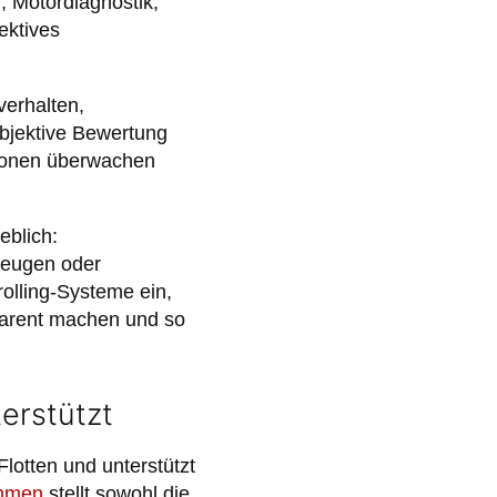
, Motordiagnostik,
ektives
erhalten,
bjektive Bewertung
tionen überwachen
eblich:
zeugen oder
olling-Systeme ein,
sparent machen und so
erstützt
otten und unterstützt
hmen
stellt sowohl die