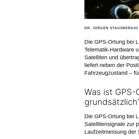
POSTED
DR. JÜRGEN STAUSBERG
03
BY:
Die GPS-Ortung bei LK
Telematik-Hardware u
Satelliten und übert
liefert neben der Posi
Fahrzeugzustand – f
Was ist GPS-O
grundsätzlich
Die GPS-Ortung bei LK
Satellitensignale zur 
Laufzeitmessung der S