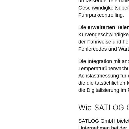
umfassende Telematikd
Geschwindigkeitsüberw
Fuhrparkcontrolling.
Die
erweiterten Tele
Kurvengeschwindigkei
der Fahrweise und hel
Fehlercodes und Wart
Die Integration mit a
Temperaturüberwachu
Achslastmessung für d
die die tatsächlichen
die Digitalisierung im
Wie SATLOG G
SATLOG GmbH bietet p
Unternehmen bei der