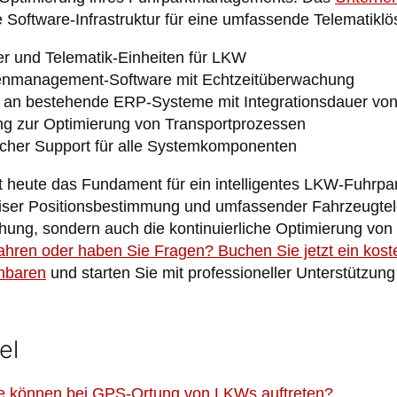
 Software-Infrastruktur für eine umfassende Telematiklö
r und Telematik-Einheiten für LKW
ttenmanagement-Software mit Echtzeitüberwachung
n bestehende ERP-Systeme mit Integrationsdauer von 
g zur Optimierung von Transportprozessen
scher Support für alle Systemkomponenten
t heute das Fundament für ein intelligentes LKW-Fuhr
iser Positionsbestimmung und umfassender Fahrzeugtel
hung, sondern auch die kontinuierliche Optimierung von
ahren oder haben Sie Fragen? Buchen Sie jetzt ein kos
inbaren
und starten Sie mit professioneller Unterstützung 
el
 können bei GPS-Ortung von LKWs auftreten?