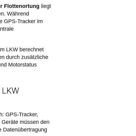
r Flottenortung
liegt
nen. Während
lle GPS-Tracker im
ntrale
r im LKW berechnet
en durch zusätzliche
und Motorstatus
n LKW
h: GPS-Tracker,
se Geräte müssen den
ge Datenübertragung