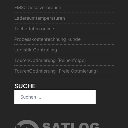
FMS: Dieselverbrauch
Laderaumtemperaturen
Tachodaten online
Prozesskostenrechnung Kunde
Logistik-Controlling
TourenOptimierung (Reihenfolge)
TourenOptimierung (Freie Optmierung)
SUCHE
Suchen
nach: