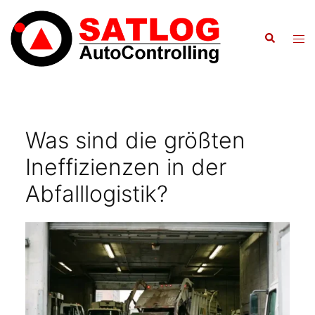
Zum
Inhalt
Suche
Men
springen
ums
Was sind die größten
Ineffizienzen in der
Abfalllogistik?