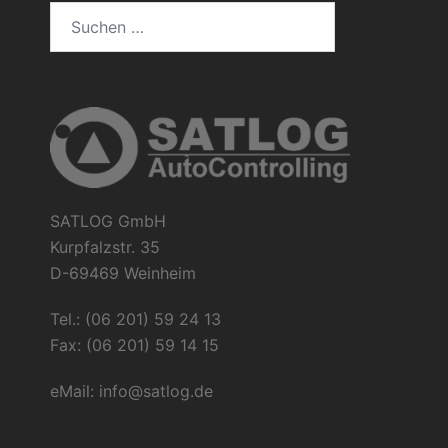
Suchen
nach:
SATLOG GmbH
Kurpfalzstr. 35
D-69469 Weinheim
Tel.: (06 201) 59 24 13
Fax: (06 201) 59 14 15
eMail:
info@satlog.de