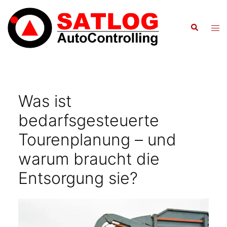
Zum
Inhalt
Suche
Men
springen
ums
Was ist
bedarfsgesteuerte
Tourenplanung – und
warum braucht die
Entsorgung sie?