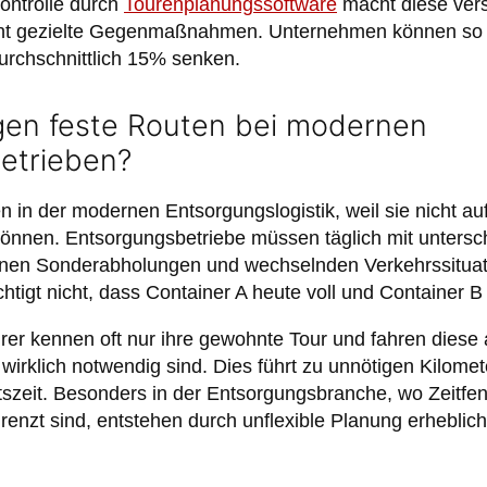
ontrolle durch
Tourenplanungssoftware
macht diese ver
cht gezielte Gegenmaßnahmen. Unternehmen können so 
urchschnittlich 15% senken.
en feste Routen bei modernen
etrieben?
 in der modernen Entsorgungslogistik, weil sie nicht a
önnen. Entsorgungsbetriebe müssen täglich mit untersc
anen Sonderabholungen und wechselnden Verkehrssitua
htigt nicht, dass Container A heute voll und Container B n
ahrer kennen oft nur ihre gewohnte Tour und fahren diese
 wirklich notwendig sind. Dies führt zu unnötigen Kilome
szeit. Besonders in der Entsorgungsbranche, wo Zeitfen
enzt sind, entstehen durch unflexible Planung erheblic