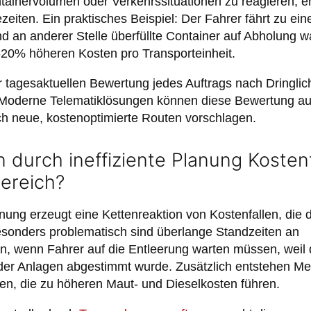
ainervolumen oder Verkehrssituationen zu reagieren, e
eiten. Ein praktisches Beispiel: Der Fahrer fährt zu ein
end an anderer Stelle überfüllte Container auf Abholung w
15-20% höheren Kosten pro Transporteinheit.
er tagesaktuellen Bewertung jedes Auftrags nach Dringli
. Moderne Telematiklösungen können diese Bewertung a
ch neue, kostenoptimierte Routen vorschlagen.
 durch ineffiziente Planung Kostenf
ereich?
anung erzeugt eine Kettenreaktion von Kostenfallen, die 
esonders problematisch sind überlange Standzeiten an
, wenn Fahrer auf die Entleerung warten müssen, weil d
 der Anlagen abgestimmt wurde. Zusätzlich entstehen M
en, die zu höheren Maut- und Dieselkosten führen.