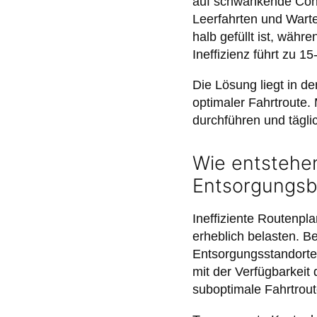
auf schwankende Cont
Leerfahrten und Wartez
halb gefüllt ist, währ
Ineffizienz führt zu 
Die Lösung liegt in d
optimaler Fahrtroute
durchführen und tägli
Wie entstehen
Entsorgungsb
Ineffiziente Routenpl
erheblich belasten. B
Entsorgungsstandorten
mit der Verfügbarkeit
suboptimale Fahrtrout