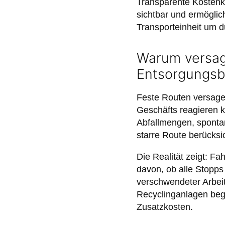
Transparente Kostenk
sichtbar und ermögli
Transporteinheit um d
Warum versag
Entsorgungsb
Feste Routen versagen
Geschäfts reagieren k
Abfallmengen, spont
starre Route berücksic
Die Realität zeigt: F
davon, ob alle Stopps
verschwendeter Arbeit
Recyclinganlagen begr
Zusatzkosten.