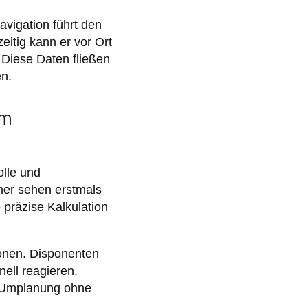
avigation führt den
itig kann er vor Ort
 Diese Daten fließen
en.
im
olle und
hmer sehen erstmals
 präzise Kalkulation
ionen. Disponenten
ell reagieren.
e Umplanung ohne