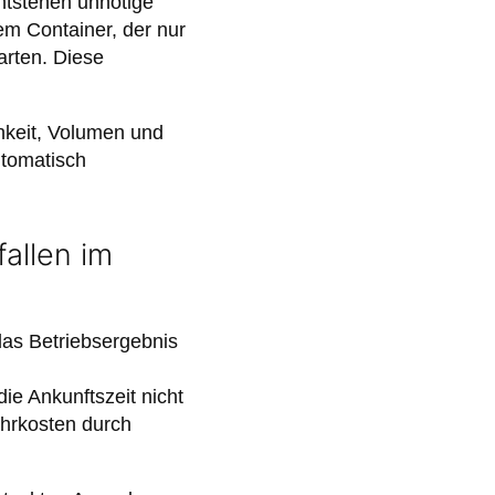
ntstehen unnötige
em Container, der nur
arten. Diese
chkeit, Volumen und
utomatisch
allen im
das Betriebsergebnis
ie Ankunftszeit nicht
ehrkosten durch