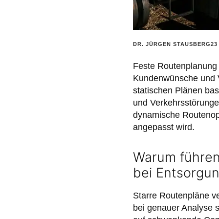
POSTED
DR. JÜRGEN STAUSBERG
23
BY:
Feste Routenplanung f
Kundenwünsche und Ver
statischen Plänen ba
und Verkehrsstörunge
dynamische Routenopt
angepasst wird.
Warum führen
bei Entsorgu
Starre Routenpläne ve
bei genauer Analyse s