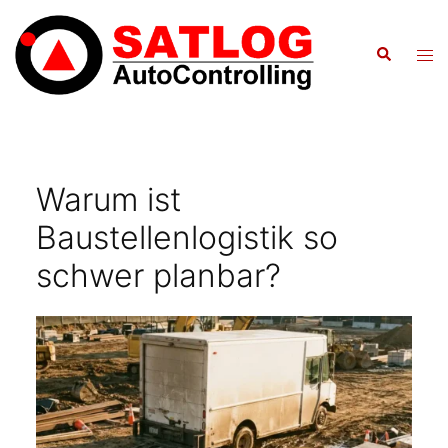
Zum
Inhalt
Suche
Men
springen
ums
Warum ist
Baustellenlogistik so
schwer planbar?