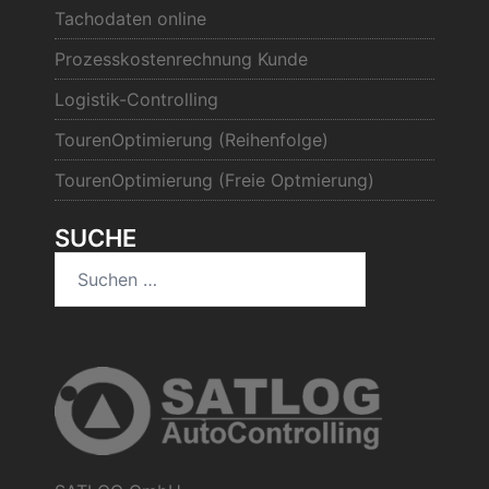
Tachodaten online
Prozesskostenrechnung Kunde
Logistik-Controlling
TourenOptimierung (Reihenfolge)
TourenOptimierung (Freie Optmierung)
SUCHE
Suchen
nach: