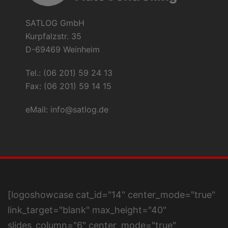
SATLOG GmbH
Kurpfalzstr. 35
D-69469 Weinheim
Tel.: (06 201) 59 24 13
Fax: (06 201) 59 14 15
eMail:
info@satlog.de
[logoshowcase cat_id="14" center_mode="true"
link_target="blank" max_height="40"
slides_column="6" center_mode="true"