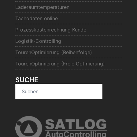
Laderaumtemperaturen
Tachodaten online
Prozesskostenrechnung Kunde
Logistik-Controlling
TourenOptimierung (Reihenfolge)
TourenOptimierung (Freie Optmierung)
SUCHE
Suchen
nach: