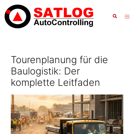
Zum
Inhalt
Suche
Men
springen
ums
Tourenplanung für die
Baulogistik: Der
komplette Leitfaden